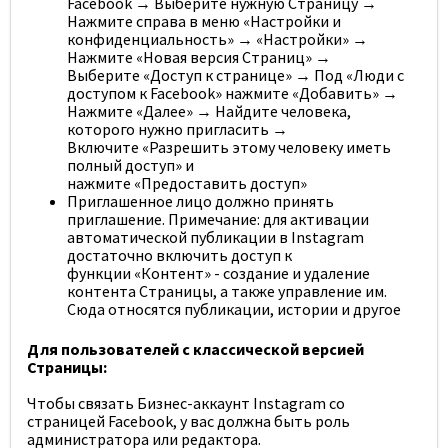
Facebook → Выберите нужную Страницу →
Нажмите справа в меню
«Настройки
и
конфиденциальность» →
«Настройки»
→
Нажмите
«Новая
версия Страниц» →
Выберите
«Доступ
к странице» → Под
«Люди
с
доступом к Facebook» нажмите
«Добавить»
→
Нажмите
«Далее»
→ Найдите человека,
которого нужно пригласить →
Включите
«Разрешить
этому человеку иметь
полный доступ» и
нажмите
«Предоставить
доступ»
Приглашенное лицо должно принять
приглашение. Примечание: для активации
автоматической публикации в Instagram
достаточно включить доступ к
функции
«Контент»
- создание и удаление
контента Страницы, а также управление им.
Сюда относятся публикации, истории и другое
Для пользователей с классической версией
Страницы:
Чтобы связать Бизнес-аккаунт Instagram со
страницей Facebook, у вас должна быть роль
администратора или редактора.