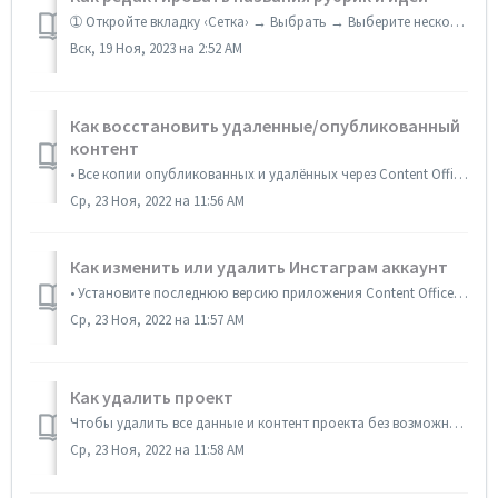
➀ Откройте вкладку ‹Сетка› → Выбрать → Выберите несколько постов, историй или Рилс → Нажмите на‹Запланировать› → Идея. ➁ Чтобы изменить название рубрики...
Вск, 19 Ноя, 2023 на 2:52 AM
Как восстановить удаленные/опубликованный
контент
• Все копии опубликованных и удалённых через Content Office постов, Stories и Reels хранятся в Архиве (Откройте вкладку ‹Офис› → Архив). • Чтобы вернуть...
Ср, 23 Ноя, 2022 на 11:56 AM
Как изменить или удалить Инстаграм аккаунт
• Установите последнюю версию приложения Content Office (Найдите Content Office через поиск в App Store); • Откройте Content Office → Офис → Проекты → ...
Ср, 23 Ноя, 2022 на 11:57 AM
Как удалить проект
Чтобы удалить все данные и контент проекта без возможности восстановления: Откройте вкладку Офис → Проекты → Выберите проект → Снизу экрана нажмите ‘Удалить...
Ср, 23 Ноя, 2022 на 11:58 AM