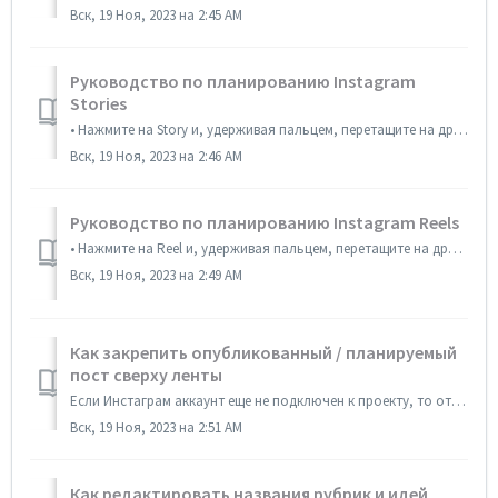
Вск, 19 Ноя, 2023 на 2:45 AM
Руководство по планированию Instagram
Stories
• Нажмите на Story и, удерживая пальцем, перетащите на другое место или в другую коллекцию. • Чтобы перетащить сразу много Stories, выберите несколько ...
Вск, 19 Ноя, 2023 на 2:46 AM
Руководство по планированию Instagram Reels
• Нажмите на Reel и, удерживая пальцем, перетащите на другое место. • Чтобы перетащить сразу много Reels, выберите несколько Reels, нажав дважды на каж...
Вск, 19 Ноя, 2023 на 2:49 AM
Как закрепить опубликованный / планируемый
пост сверху ленты
Если Инстаграм аккаунт еще не подключен к проекту, то откройте вкладку ‹Офис› → Проекты → Выберите проект → ‹Подключить› → Выберите один из способов подкл...
Вск, 19 Ноя, 2023 на 2:51 AM
Как редактировать названия рубрик и идей